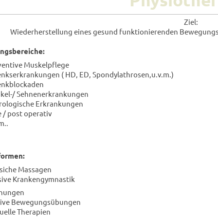
Ziel:
Wiederherstellung eines gesund funktionierenden Bewegungsa
gsbereiche:
ventive Muskelpflege
enkserkrankungen ( HD, ED, Spondylathrosen,u.v.m.)
enkblockaden
kel-/ Sehnenerkrankungen
rologische Erkrankungen
 / post operativ
m..
formen:
ssiche Massagen
sive Krankengymnastik
ungen
ve Bewegungsübungen
lle Therapien