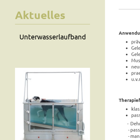
Aktuelles
Anwendun
Unterwasserlaufband
prä
Gel
Gel
Mus
neu
prae
u.v.
Therapie
kla
pas
- Dehn
- passi
- manue